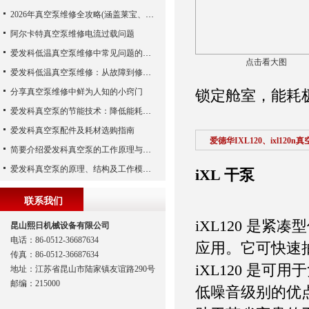
2026年真空泵维修全攻略(涵盖莱宝、爱德华、爱发科等品牌)
阿尔卡特真空泵维修电流过载问题
爱发科低温真空泵维修中常见问题的处理经验
点击看大图
爱发科低温真空泵维修：从故障到修复的全过程
分享真空泵维修中鲜为人知的小窍门
锁定舱室，能耗极低
爱发科真空泵的节能技术：降低能耗，提高生产效益
爱发科真空泵配件及耗材选购指南
爱德华IXL120、ixl120
简要介绍爱发科真空泵的工作原理与主要部件
爱发科真空泵的原理、结构及工作模式解析
iXL 干泵
联系我们
iXL120 是紧
昆山熙日机械设备有限公司
电话：86-0512-36687634
应用。它可快速
传真：86-0512-36687634
iXL120 是
地址：江苏省昆山市陆家镇友谊路290号
邮编：215000
低噪音级别的优