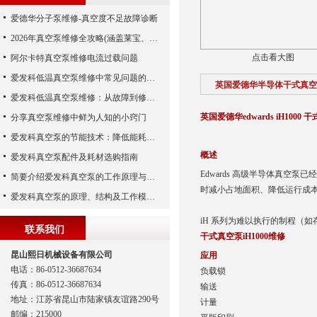
爱德华分子泵维修-真空度不足故障诊断
2026年真空泵维修全攻略(涵盖莱宝、爱德华、爱发科等品牌)
点击看大图
阿尔卡特真空泵维修电流过载问题
爱发科低温真空泵维修中常见问题的处理经验
英国爱德华半导体干式真空泵i
爱发科低温真空泵维修：从故障到修复的全过程
英国爱德华edwards iH1000 
分享真空泵维修中鲜为人知的小窍门
爱发科真空泵的节能技术：降低能耗，提高生产效益
概述
爱发科真空泵配件及耗材选购指南
Edwards 高级半导体真
简要介绍爱发科真空泵的工作原理与主要部件
时减小占地面积、降低运行成
爱发科真空泵的原理、结构及工作模式解析
iH 系列为难以执行的制程（如存
联系我们
干式真空泵iH1000维修
昆山熙日机械设备有限公司
应用
电话：86-0512-36687634
负载锁
传真：86-0512-36687634
输送
地址：江苏省昆山市陆家镇友谊路290号
计量
邮编：215000