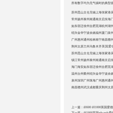
所有数字均为无气镇时的典型
苏州昆山太仓无锡上海张家港吴
常州扬州泰州南通南京启东海
如东宿迁徐州合肥芜湖杭州湖
绍兴金华宁波余姚福州厦门泉
广州惠州通州桂林南宁南昌赣
英国爱德
荆州太原兰州乌鲁木齐
苏州昆山太仓无锡上海张家港吴江
镇江常州扬州泰州南通南京启
海门海安如东宿迁徐州合肥芜
温州台州衢州绍兴金华宁波余
泉州深圳广州珠海广州惠州通
南昌赣州武汉成都重庆荆州太
上一篇：
iH600 iH1000英
下一篇：
iH1800英国edward