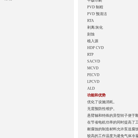
平版印刷
PVD 制程
PVD 预清洁
RTA
剥离/灰化
刻蚀
植入源
HDP CVD
RTP
SACVD
MCVD
PECVD
LPCVD
ALD
功能和优势
优化了设施消耗。
无需预防性维护。
悬臂轴和特殊的异型转子便于
在节省电机功率的同时提高了工
耐腐蚀的制造材料允许泵送腐
较高的工作温度为避免气体冷