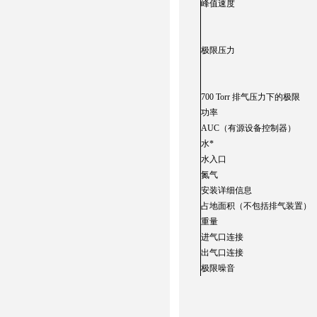
峰值速度
极限压力
700 Torr 排气压力下的极限
功率
AUC（有源设备控制器）
水*
水入口
氮气
安装详细信息
占地面积（不包括排气装置）
重量
进气口连接
出气口连接
极限噪音