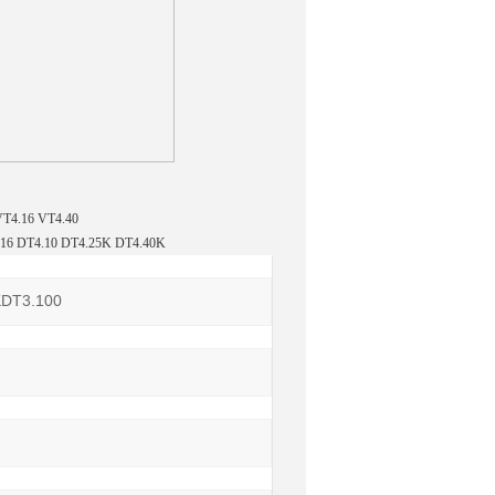
.16 VT4.40
4.10 DT4.25K DT4.40K