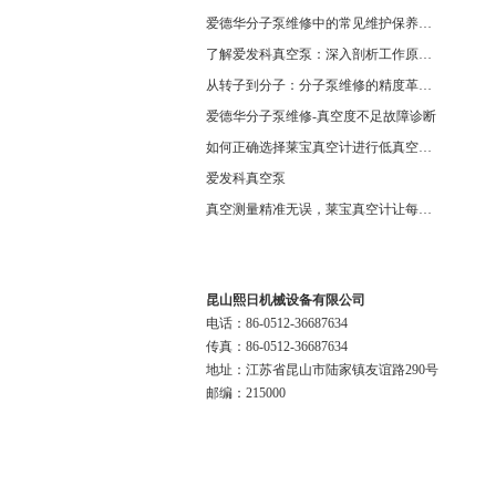
爱德华分子泵维修中的常见维护保养周期
了解爱发科真空泵：深入剖析工作原理与特点
从转子到分子：分子泵维修的精度革命与服务商选择全说明书
爱德华分子泵维修-真空度不足故障诊断
如何正确选择莱宝真空计进行低真空测量
爱发科真空泵
真空测量精准无误，莱宝真空计让每个细节尽在掌握
联系我们
昆山熙日机械设备有限公司
电话：86-0512-36687634
传真：86-0512-36687634
地址：江苏省昆山市陆家镇友谊路290号
邮编：215000