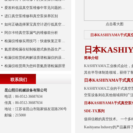
爱发科低温真空泵维修中常见问题的处理经验
进口真空泵维修和真空泵保养区别
点击看大图
如何正确选择莱宝真空计进行低真空测量
阿尔卡特真空泵漏气的维修前分析
日本KASHIYAMA干式真空
检漏仪维修实用技巧：快速恢复正常运行
日本KASHI
氦质谱检漏在铝制板翅式换热器生产中的应用
检漏仪租赁机构解读质谱检漏仪的误差来源
简单介绍
检漏仪租赁商为您科普氦质谱检漏原理
KASHIYAMA工业株式会
其在半导体制造领域，获得了
联系我们
日本KASHIYAMA干式真空
KASHIYAMA工业的干式
昆山熙日机械设备有限公司
空泵设备则在其他领域得到广
电话：86-0512-36687634
传真：86-0512-36687634
日本KASHIYAMA干式真空泵SD
地址：江苏省昆山市陆家镇友谊路290号
SDE-TX系列
邮编：215000
值得信赖的真空技术。
一个多
Kashiyama Industr