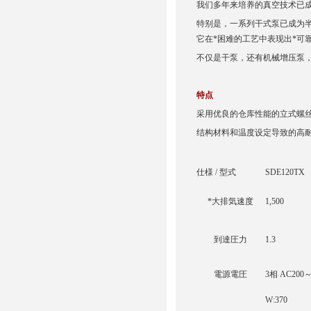
我们多年来培养的真空技术已
特别是，一系列干式泵已成为
它在*困难的工艺中表现出*可
不仅是干泵，还有机械增压泵
特点
采用优良的仓库性能的立式螺
结构材料和温度设定导致的高
仕様 / 型式
SDE120TX
*大排気速度
1,500
到達圧力
1.3
電源電圧
3相 AC200～
W:370