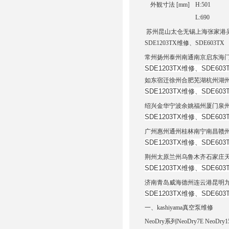
外観寸法 [mm]
H:501
L:690
苏州昆山太仓无锡上海张家港吴江
SDE1203TX维修、SDE603TX
常州扬州泰州南通南京启东海
SDE1203TX维修、
SDE603
如东宿迁徐州合肥芜湖杭州湖
SDE1203TX维修、
SDE603
绍兴金华宁波余姚福州厦门泉
SDE1203TX维修、
SDE603
广州惠州通州桂林南宁南昌赣
SDE1203TX维修、
SDE603
荆州太原兰州乌鲁木齐石家庄
SDE1203TX维修、
SDE603
济南青岛威海德州连云港昆明
SDE1203TX维修、
SDE603
一、kashiyama真空泵维修
NeoDry系列NeoDry7E NeoDry15