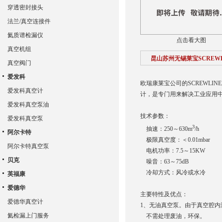
穿透密封接头
法兰/真空连接件
氦质谱检漏仪
点击看大图
真空机组
昆山苏州无锡莱宝SCREWL
真空阀门
爱发科
欧瑞康莱宝公司的SCREWL
爱发科真空计
计，是专门用来解决工业应用
爱发科真空泵油
技术参数：
爱发科真空泵
3
抽速：250～630m
/h
阿尔卡特
极限真空度：＜0.01mbar
阿尔卡特真空泵
电机功率：7.5～15KW
贝克
噪音：63～75dB
冷却方式：风冷或水冷
英福康
爱德华
主要特性及优点：
爱德华真空计
1、无油真空泵。由于真空腔
氦检漏上门服务
不需处理废油，环保。