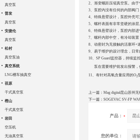
2、渐变螺距压缩真空泵。由
真空泵
3、泵腔内没有任何的内部阀
普发
4、特殊悬臂设计，泵腔外壳可
真空泵
5、螺杆表面有非常坚硬的涂层
6、特殊悬臂设计，泵腔内部
安捷伦
7、螺杆内部中空，有冷却装
真空泵
8、动密封为无接触的活塞环+
松村
9、易于维护的设计理念，日常
真空泵油
10、SP Guard监控器，
真空系统
泵在需要维护前发出报警，使
LNG槽车抽真空
11、有针对高氧含量应用的O
2
荏原
干式真空泵
上一篇：
Mag digital昆山苏
下一篇：
SOGEVAC SV-F
樫山
干式真空泵
产品：
岩田
空压机
您的单位：
无油真空泵