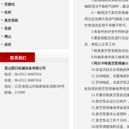
3.换油期限按实际使用条
安捷伦
抽除清洁干燥的气体时，建议
松村
4.一般情况下真空泵维修保
理沉淀在阀片及排气阀座上
真空系统
件类清洗后用干布擦干即可
荏原
5.有条件的对管中同样进
樫山
6.重新装配后应进行试运
后，再投入正常工作。
岩田
7.检查真空泵管路及结合
8.向轴承体内加入轴承润
联系我们
9.
阿尔卡特真空泵维修
保
昆山熙日机械设备有限公司
10.应该关好出水管路的
电话：86-0512-36687634
11.点动电机，试看电机
传真：86-0512-36687634
12.开动电机，当真空泵
地址：江苏省昆山市陆家镇友谊路290号
机负荷的真空泵维修保养情
邮编：215000
13.尽量控制真空泵的流量
14.真空泵在运行过程中，
15.真空泵维修保养如发
16.真空泵要停止使用时
17.真空泵在工作个月内，
18.经常调整填料压盖，