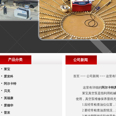
产品分类
公司新闻
莱宝
首页
>>>
公司新闻
>>> 这
爱发科
阿尔卡特
这里有详细的
阿尔卡特
贝克
莱宝真空泵是指利用机械、
英福康
使用，真空泵维修保养显得
1.应经常检查油位位置，
爱德华
2.要经常检查油质情况，
普发