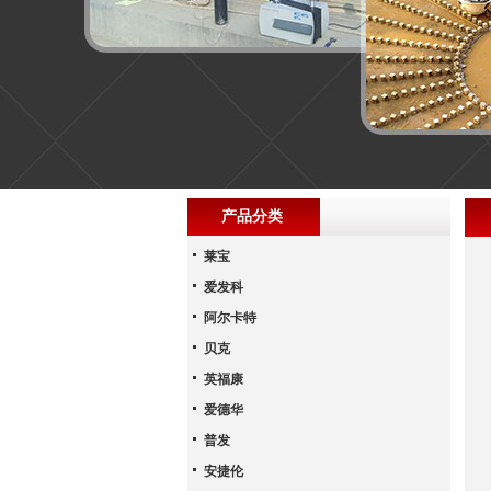
产品分类
莱宝
爱发科
阿尔卡特
贝克
英福康
爱德华
普发
安捷伦