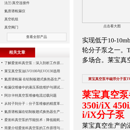
法兰/真空连接件
氦质谱检漏仪
真空机组
点击看大图
真空阀门
查看全部产品
实现低于10-10mb
轮分子泵之一。TU
相关文章
多场合。莱宝真空泵
了解爱发科真空泵：深入剖析工作原理与特点
莱宝真空泵油LVO100与LVO130选用
莱宝真空泵半磁浮分子泵TURBO
氦质谱检漏 在铝制板翅式换热器生产中的应用
检漏仪维修中的液压系统维护与调试技巧
莱宝真空泵半磁
阿尔卡特真空泵维修电流过载问题
350i/iX 45
从转子到分子：分子泵维修的精度革命与服务商选择全说明书
氦质谱检漏在铝制板翅式换热器生产中的应用
i/iX分子泵
爱发科真空泵的节能技术：降低能耗，提高生产效益
莱宝真空生产的
简要介绍爱发科真空泵的工作原理与主要部件