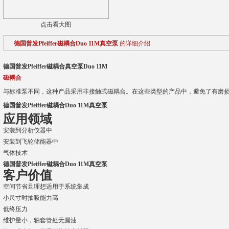
点击看大图
德国普发Pfeiffer磁耦合Duo 11M真空泵
的详细介绍
德国普发Pfeiffer磁耦合真空泵Duo 11M
磁耦合
与标准泵不同，这种产品采用非接触式磁耦合。在这些类型的产品中，避免了有磨
德国普发Pfeiffer磁耦合Duo 11M真空泵
应用领域
安装到分析仪器中
安装到飞轮储能器中
气体技术
德国普发Pfeiffer磁耦合Duo 11M真空泵
客户价值
空间节省且理想适用于系统集成
小尺寸时抽吸能力高
低终压力
维护量小，轴套管处无漏油