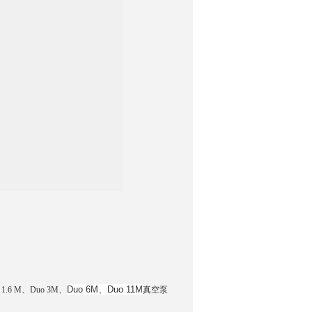
Duo 6M、Duo 11M
6 M、Duo 3M、
真空泵