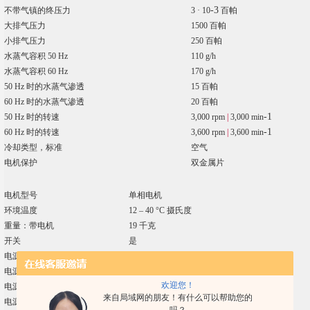
-3
不带气镇的终压力
3 · 10
百帕
大排气压力
1500 百帕
小排气压力
250 百帕
水蒸气容积 50 Hz
110 g/h
水蒸气容积 60 Hz
170 g/h
50 Hz 时的水蒸气渗透
15 百帕
60 Hz 时的水蒸气渗透
20 百帕
-1
50 Hz 时的转速
3,000 rpm
|
3,000 min
-1
60 Hz 时的转速
3,600 rpm
|
3,600 min
冷却类型，标准
空气
电机保护
双金属片
电机型号
单相电机
环境温度
12 – 40 °C 摄氏度
重量：带电机
19 千克
开关
是
电源连接:电压(范围)
±10 %
电源连接:电压 50 Hz
100 – 115 V
欢迎您！
电源连接:电压 60 Hz
100 – 115 V
来自局域网的朋友！有什么可以帮助您的
电源电缆
否