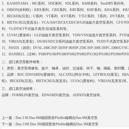
5、KASHIYAMA：MU系列、SDE系列、SDL系列、KMB系列、NeoDRY系列等。
6、ORION(好利旺)：KRX系列、CBX系列、KRF系列、KHF系列、KHA系列、K
7、BECKER(贝克)：U系列、VT系列、KVT系列、VTLF系列、T系列、DVT系列、
8、RIETSCHLE(里其乐)：VCA/AH/CB/CE/CEH/CH/GD油旋片真空泵系列、CF/F/FD
列、VL/DT/KT干式旋片真空/压缩泵系列等。
9、ULVAC(爱发科)：GLD油旋片真空泵系列、VDN/VSN油选片真空泵系列、PV
10、VIRIAN(瓦里安)：DS/HS/SD/CD系列油旋片真空泵系列、TS/DS干式真空泵
11、IWATA（岩田）DVSL-100C/ISP-50/ISP-90/ISP-250C/ISP-500C/ISPC-1000/GVSC
12、HANBELL（汉钟）PS80/PS160/PS180/PS602/PS902/PS1302/PS1802/PD300/PD500
二、进口真空泵配件销售：
1、类型：真空泵维修包、旋片、轴承、油封、过滤器、转子、轴、隔板、密封圈、
2、品牌：BOC EDWARDS(爱德华)、ALCATEL(阿尔卡特)、LEYBOLD(莱宝)、EB
旺)、BECKER(贝克)、RIETSCHLE(里其乐)、ULVAC(爱发科)、VIRIAN(瓦里安)等
三、进口真空油销售：
品牌：FOMBLIN真空油、EDWARDS真空油、ADIXEN真空油等。
上一篇：
Duo 3 M Duo 6M德国普发Pfeiffer磁耦合Duo 6M真空泵
下一篇：
Duo 11M Duo 5M德国普发Pfeiffer磁耦合Duo 5M真空泵