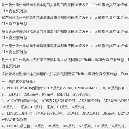
德国普发Pfeiffer磁耦合真空泵维修、D
常州扬州泰州南通南京启东海门如皋海门海安
11M
真空泵维修
德国普发Pfeiffer磁耦合真空泵维修、D
如东宿迁徐州合肥芜湖杭州湖州温州台州衢州
11M
真空泵维修
德国普发Pfeiffer磁耦合真空泵维修、D
绍兴金华宁波余姚福州厦门泉州深圳广州珠海
11M
真空泵维修
德国普发Pfeiffer磁耦合真空泵维修、D
广州惠州通州桂林南宁南昌赣州武汉成都重庆
11M
真空泵维修
德国普发Pfeiffer磁耦合真空泵维修、Du
荆州太原兰州乌鲁木齐石家庄天津长春吉林
真空泵维修
德国普发Pfeiffer磁耦合真空泵维修、Duo 1
济南青岛威海德州连云港昆明九江安庆
一、进口真空泵维修：
1、BOC EDWARDS(爱德华)：GV系列(GV600、GV600-EH4200)、IQDP系列(I
列、EH系列、QMB系列、RV系列、ESDP12、GVSP30等。
2、ALCATEL(阿尔卡特)：ADS系列(ADS 602H/P、ADS1802H/P)、ADP系列(ADP
SD系列、C1系列、C2系列、I系列、H1系列、A系列等。
3、LEYBOLD(莱宝)：SV系列(SV65B等)、SC系列、DIVAC系列、DK系列、DRY
WH/WHU系列等
4、EBARA(易巴拉)：A系列、AV系列、AW系列、AA系列、AAS系列、X系列等。