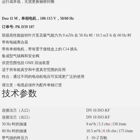
运行成本低，无需更换轴密封圈
Duo 11 M，单相电机，100-115 V，50/60 Hz
订单号: PK D59 107
3
3
双级高性能旋转叶片泵且吸气能力为 9 m
/h 在 50 Hz 时 / 10.5 m
/h 在 60 Hz 时
带有电磁离合器
带有单相电机，带有置于接线盒上的 C14 插头
集成型气镇阀和安全阀
供货范围包括 OME 回油装置
适于所有粗真空和中度真空范围的应用
特点：通过不同的电动机电压可实现更广泛的使用
请注意：电缆必须作为配件单独订货
技术参数
连接法兰（入口）
DN 16 ISO-KF
连接法兰（出口）
DN 16 ISO-KF
50 Hz 时的抽速
9 m³/h
|
5.3 cfm
|
150 l/min
60 Hz 时的抽速
10.5 m³/h
|
6.18 cfm
|
175 l/min
-2
带气镇的终压力
3 · 10
百帕