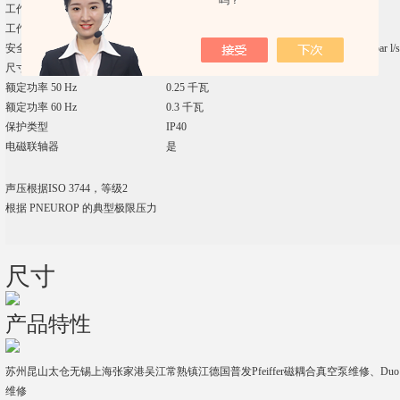
吗？
工作液
P3
工作液灌装
0.5 升
-5
3
-5
-4
安全阀泄漏率
1 · 10
Pa m
/s
|
7.5 · 10
Torr l/s
|
1 · 10
mbar l/s
尺寸（长 x 宽 x 高）
476 x 142 x 228 毫米
额定功率 50 Hz
0.25 千瓦
额定功率 60 Hz
0.3 千瓦
保护类型
IP40
电磁联轴器
是
声压根据ISO 3744，等级2
根据 PNEUROP 的典型极限压力
尺寸
产品特性
苏州昆山太仓无锡上海张家港吴江常熟镇江德国普发Pfeiffer磁耦合真空泵维修、Duo 1.
维修