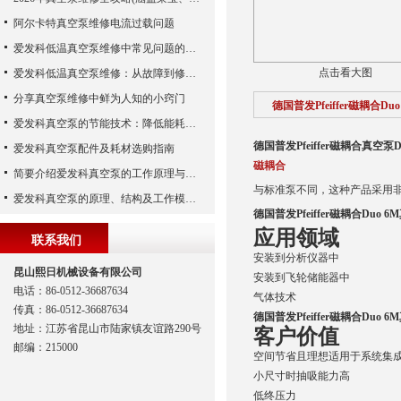
阿尔卡特真空泵维修电流过载问题
爱发科低温真空泵维修中常见问题的处理经验
点击看大图
爱发科低温真空泵维修：从故障到修复的全过程
分享真空泵维修中鲜为人知的小窍门
德国普发Pfeiffer磁耦合Du
爱发科真空泵的节能技术：降低能耗，提高生产效益
德国普发Pfeiffer磁耦合真空泵D
爱发科真空泵配件及耗材选购指南
磁耦合
简要介绍爱发科真空泵的工作原理与主要部件
与标准泵不同，这种产品采用
爱发科真空泵的原理、结构及工作模式解析
德国普发Pfeiffer磁耦合Duo 
应用领域
联系我们
安装到分析仪器中
昆山熙日机械设备有限公司
安装到飞轮储能器中
电话：86-0512-36687634
气体技术
传真：86-0512-36687634
德国普发Pfeiffer磁耦合Duo 
地址：江苏省昆山市陆家镇友谊路290号
客户价值
邮编：215000
空间节省且理想适用于系统集
小尺寸时抽吸能力高
低终压力