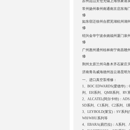
苏州昆山太仓无锡上海张家港吴江常熟
常州扬州泰州南通南京启东海
修
如东宿迁徐州合肥芜湖杭州湖
修
绍兴金华宁波余姚福州厦门泉
修
广州惠州通州桂林南宁南昌赣
修
荆州太原兰州乌鲁木齐石家庄
济南青岛威海德州连云港昆明
一、进口真空泵维修：
1、BOC EDWARDS(爱德华)：
列、EH系列、QMB系列、RV系列
2、ALCATEL(阿尔卡特)：ADS系
SD系列、C1系列、C2系列、
3、LEYBOLD(莱宝)：SV系
WH/WHU系列等
4、EBARA(易巴拉)：A系列