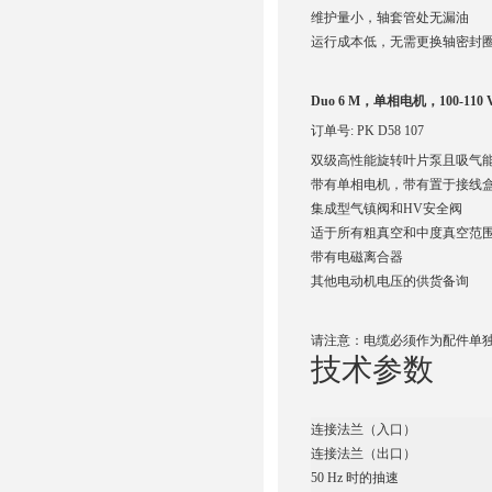
维护量小，轴套管处无漏油
运行成本低，无需更换轴密封
Duo 6 M，单相电机，100-110 V，5
订单号: PK D58 107
双级高性能旋转叶片泵且吸气能力
带有单相电机，带有置于接线盒中
集成型气镇阀和HV安全阀
适于所有粗真空和中度真空范
带有电磁离合器
其他电动机电压的供货备询
请注意：电缆必须作为配件单
技术参数
连接法兰（入口）
连接法兰（出口）
50 Hz 时的抽速