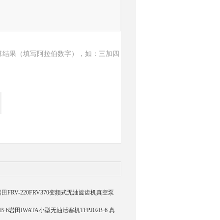
算结果（填写阿拉伯数字），如：三加四
370岩田FRV-220FRV370变频式无油旋齿机真空泵
PJ04B-6岩田IWATA小型无油活塞机TFPJ02B-6 真