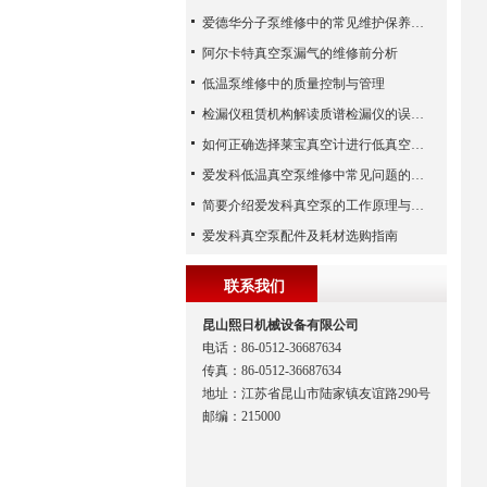
爱德华分子泵维修中的常见维护保养周期
阿尔卡特真空泵漏气的维修前分析
低温泵维修中的质量控制与管理
检漏仪租赁机构解读质谱检漏仪的误差来源
如何正确选择莱宝真空计进行低真空测量
爱发科低温真空泵维修中常见问题的处理经验
简要介绍爱发科真空泵的工作原理与主要部件
爱发科真空泵配件及耗材选购指南
联系我们
昆山熙日机械设备有限公司
电话：86-0512-36687634
传真：86-0512-36687634
地址：江苏省昆山市陆家镇友谊路290号
邮编：215000