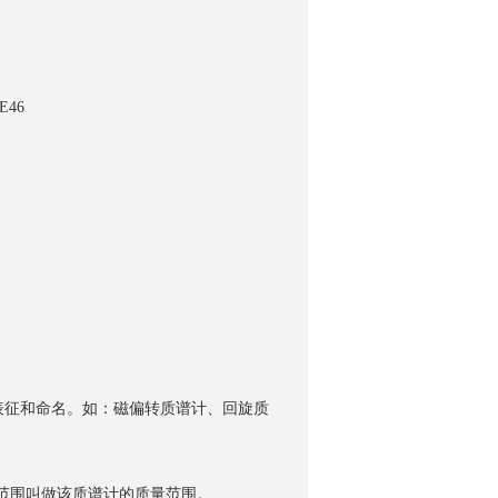
E46
询
表征和命名。如：磁偏转质谱计、回旋质
。
数范围叫做该质谱计的质量范围。