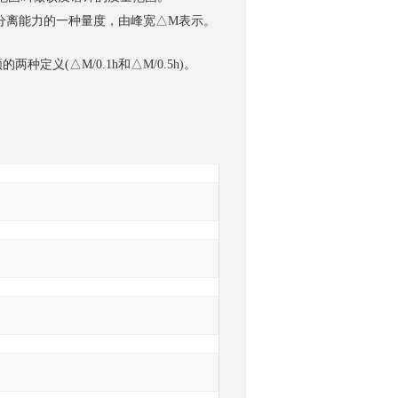
的分离能力的一种量度，由峰宽△M表示。
义(△M/0.1h和△M/0.5h)。