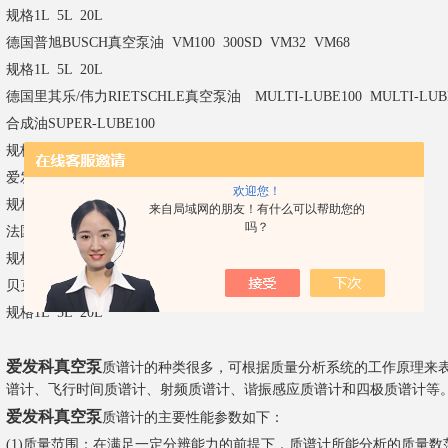
规格1L 5L 20L
德国普旭BUSCH真空泵油 VM100 300SD VM32 VM68
规格1L 5L 20L
德国里其乐/伟力RIETSCHLE真空泵油 MULTI-LUBE100 MULTI-LUB
合成油SUPER-LUBE100
规格1L 5L 20L
爱发科ULVAC真空泵油 ULVoilR-7 ULVoilR-4 SMR-100
欢迎您！
规格1L 5L 20L
来自局域网的朋友！有什么可以帮助您的
吗？
法国阿尔卡特ALCATEL真空泵油 A120 A119 A200
规格1L 5L 20L
贝克BECKER真空泵油 F O-100 LUBE-M100
规格1L 5L 20L
爱发科真空泵
质谱计的种类很多，可根据质量分析系统的工作原理来
谱计、飞行时间质谱计、射频质谱计、谐振感应质谱计和四极质谱计等
爱发科真空泵
质谱计的主要性能参数如下：
(1)质量范围：在满足一定分辨能力的前提下，质谱计所能分析的质量