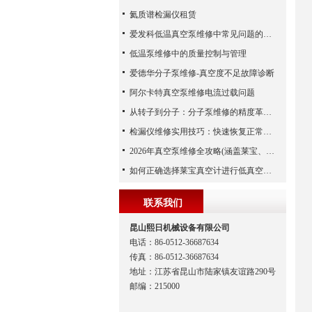
氦质谱检漏仪租赁
爱发科低温真空泵维修中常见问题的处理经验
低温泵维修中的质量控制与管理
爱德华分子泵维修-真空度不足故障诊断
阿尔卡特真空泵维修电流过载问题
从转子到分子：分子泵维修的精度革命与服务商选择全说明书
检漏仪维修实用技巧：快速恢复正常运行
2026年真空泵维修全攻略(涵盖莱宝、爱德华、爱发科等品牌)
如何正确选择莱宝真空计进行低真空测量
联系我们
昆山熙日机械设备有限公司
电话：86-0512-36687634
传真：86-0512-36687634
地址：江苏省昆山市陆家镇友谊路290号
邮编：215000