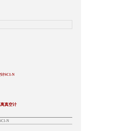
SC1-N​
电离真空计
C1-N