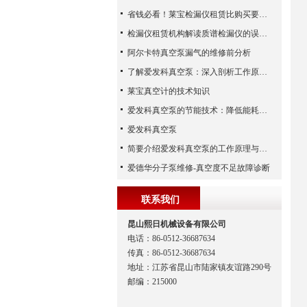
省钱必看！莱宝检漏仪租赁比购买要合算
检漏仪租赁机构解读质谱检漏仪的误差来源
阿尔卡特真空泵漏气的维修前分析
了解爱发科真空泵：深入剖析工作原理与特点
莱宝真空计的技术知识
爱发科真空泵的节能技术：降低能耗，提高生产效益
爱发科真空泵
简要介绍爱发科真空泵的工作原理与主要部件
爱德华分子泵维修-真空度不足故障诊断
联系我们
昆山熙日机械设备有限公司
电话：86-0512-36687634
传真：86-0512-36687634
地址：江苏省昆山市陆家镇友谊路290号
邮编：215000