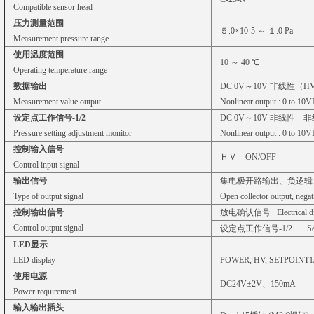
Compatible sensor head
压力测量范围
５.0×10-5 ～ １.0 Pa
Measurement pressure range
使用温度范围
10 ～ 40 ℃
Operating temperature range
数据输出
DC 0V～10V 非线性（H
Measurement value output
Nonlinear output : 0 to 10
设定点工作信号-1/2
DC 0V～10V 非线性 非
Pressure setting adjustment monitor
Nonlinear output : 0 to 10
控制输入信号
ＨＶ ON/OFF
Control input signal
输出信号
集电极开路输出、负
Type of output signal
Open collector output, negati
控制输出信号
放电确认信号 Electrical discha
Control output signal
设定点工作信号-1/2 Setpoint a
LED显示
LED display
POWER, HV, SETPOINT1
使用电源
DC24V±2V、150mA
Power requirement
输入输出插头