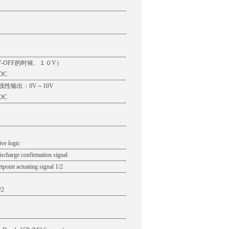
V-OFF的时候、１０V）
VDC
询
线性输出：0V～10V
VDC
逻辑
ve logic
rge confirmation signal
ctuating signal 1/2
/2