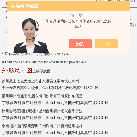
D-sub15插针 (M2.6螺钉) D-s
Input/Output connector
本体重量
330g(不包含规管)
欢迎您！
Weight
(Excluding sensor head)
来自局域网的朋友！有什么可以帮助您的
D-sub15 插头 (M2.6螺
吗？
附件
Connector 1pc
Standard accessories
使用说明书 1本
Instruction manual 1pc
* IO和模似的GND不可与电源的GND分离
IO and analog GND are mot isolated from the power GND.
外形尺寸图
连接示意图
苏州昆山太仓无锡上海张家港吴江常熟镇江常州
宁波爱发科真空计校准、Gatch系列冷阴极电离真空计SC1-N
扬州泰州南通南京启东海门如皋海门海安如东宿迁
宁波爱发科真空计校准、Gatch系列冷阴极电离真空计SC1-N
徐州合肥芜湖杭州湖州温州台州衢州绍兴金华宁波
宁波爱发科真空计校准、Gatch系列冷阴极电离真空计SC1-N
余姚福州厦门泉州深圳广州珠海广州惠州通州桂林
宁波爱发科真空计校准、Gatch系列冷阴极电离真空计SC1-N