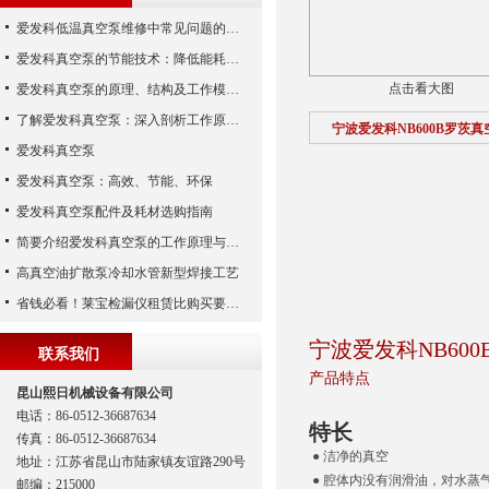
爱发科低温真空泵维修中常见问题的处理经验
爱发科真空泵的节能技术：降低能耗，提高生产效益
点击看大图
爱发科真空泵的原理、结构及工作模式解析
了解爱发科真空泵：深入剖析工作原理与特点
宁波爱发科NB600B罗茨
爱发科真空泵
爱发科真空泵：高效、节能、环保
爱发科真空泵配件及耗材选购指南
简要介绍爱发科真空泵的工作原理与主要部件
高真空油扩散泵冷却水管新型焊接工艺
省钱必看！莱宝检漏仪租赁比购买要合算
宁波爱发科NB60
联系我们
产品特点
昆山熙日机械设备有限公司
电话：86-0512-36687634
特长
传真：86-0512-36687634
● 洁净的真空
地址：江苏省昆山市陆家镇友谊路290号
● 腔体内没有润滑油，对水蒸
邮编：215000