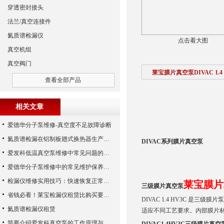
穿透密封接头
法兰/真空连接件
氦质谱检漏仪
点击看大图
真空机组
真空阀门
莱宝膜片真空泵DIVAC 1.4
查看全部产品
相关文章
爱德华分子泵维修-真空度不足故障诊断
氦质谱检漏在铝制板翅式换热器生产中的应用
DIVAC系列膜片真空泵
爱发科低温真空泵维修中常见问题的处理经验
爱德华分子泵维修中的常见维护保养周期
检漏仪维修实用技巧：快速恢复正常运行
莱宝膜片真
三级膜片真空泵
省钱必看！莱宝检漏仪租赁比购买要合算
DIVAC 1.4 HV3C 是三
氦质谱检漏仪租赁
适应不同工艺要求。内部膜片材质
简要介绍爱发科真空泵的工作原理与主要部件