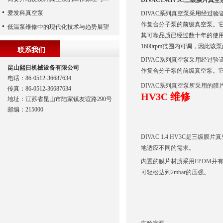
DIVAC1.4HV3C三级膜片真空
爱发科真空泵
DIVAC系列真空泵采用经过
作复合分子泵的前级真空泵。它
低温泵维修中的现代化技术与趋势展望
其可靠品质已经过数十年的使用验
1600rpm范围内可调，因此
联系我们
DIVAC系列真空泵采用经过
昆山熙日机械设备有限公司
作复合分子泵的前级真空泵。
电话：86-0512-36687634
DIVAC系列真空泵所采用的
传真：86-0512-36687634
HV3C 维修
地址：江苏省昆山市陆家镇友谊路290号
邮编：215000
DIVAC 1.4 HV3C是三级膜片
地适应不同的需求。
内置的膜片材质采用EPDM并有P
可轻松达到2mbar的压
强。