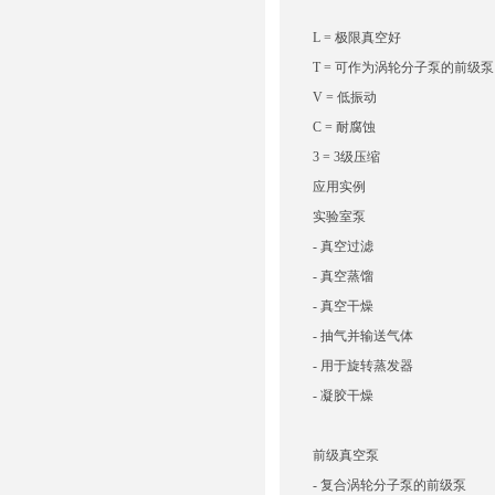
L =
极限真空好
T = 可作为涡轮分子泵的前级泵
V = 低振动
C = 耐腐蚀
3 = 3级压缩
应用实例
实验室泵
- 真空过滤
- 真空蒸馏
- 真空干燥
- 抽气并输送气体
- 用于旋转蒸发器
- 凝胶干燥
前级真空泵
- 复合涡轮分子泵的前级泵