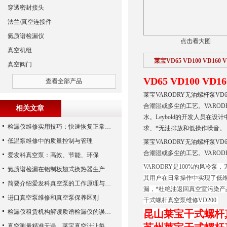
穿透密封接头
法兰/真空连接件
氦质谱检漏仪
点击看大图
真空机组
莱宝VD65 VD100 VD16
真空阀门
VD65 VD100 VD
查看全部产品
莱宝VARODRY无油螺杆泵VD
合潮湿或多尘的工艺。VAROD
相关文章
水。Leybold的开发人员在
检漏仪维修实用技巧：快速恢复正常运行
求、*无油排放和低操作噪音。
低温泵维修中的质量控制与管理
莱宝VARODRY无油螺杆泵VD
合潮湿或多尘的工艺。VARO
爱发科真空泵：高效、节能、环保
VARODRY是100%的风冷泵
氦质谱检漏在铝制板翅式换热器生产中的应用
其用户在日常操作中实现了低
简要介绍爱发科真空泵的工作原理与主要部件
漏，*杜绝油返回真空室污染产品
进口真空泵维修和真空泵保养区别
干式螺杆真空泵维修VD200
检漏仪租赁机构解读质谱检漏仪的误差来源
昆山莱宝干式螺杆真空泵
真空测量精准无误，莱宝真空计让每个细节尽在掌握