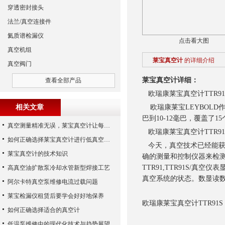
穿透密封接头
法兰/真空连接件
氦质谱检漏仪
点击看大图
真空机组
莱宝真空计
的详细介绍
真空阀门
莱宝真空计详细：
查看全部产品
欧瑞康莱宝真空计TTR91S
相关文章
欧瑞康莱宝LEYBOLD
巴到10-12毫巴，覆盖了
真空测量精准无误，莱宝真空计让每个细节尽在掌握
欧瑞康莱宝真空计TTR91S
如何正确选择莱宝真空计进行低真空测量
今天，真空技术已经能获得
莱宝真空计的技术知识
确的测量和控制仪器来检
TTR91,TTR91S/真
高真空油扩散泵冷却水管新型焊接工艺
真空系统的状态。数显读
阿尔卡特真空泵维修电流过载问题
莱宝检漏仪租赁后要学会好好地保养
欧瑞康莱宝真空计TTR91S 
如何正确选择适合的真空计
低温泵维修中的现代化技术与趋势展望