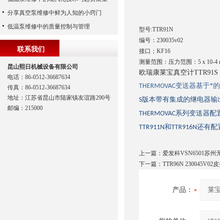
分享真空泵维修中鲜为人知的小窍门
低温泵维修中的质量控制与管理
型号:TTR91N
编号：230035v02
联系我们
接口；KF16
测量范围：压力范围：5 x 10-4 mbar
昆山熙日机械设备有限公司
欧瑞康莱宝真空计TTR91S 
电话：86-0512-36687634
变送器基于*的
THERMOVAC
传真：86-0512-36687634
地址：江苏省昆山市陆家镇友谊路290号
版本带有集成的继电器输
S
邮编：215000
系列变送器配
THERMOVAC
和
还有配
TTR911N
TTR916N
上一篇：
爱发科VSN6501苏
下一篇：
TTR96N 230045V
产品：