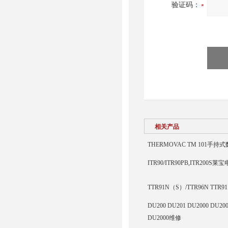
验证码：
相关产品
THERMOVAC TM 101手
ITR90/ITR90PB,ITR200
TTR91N（S）/TTR96N TT
DU200 DU201 DU2000 D
DU2000维修