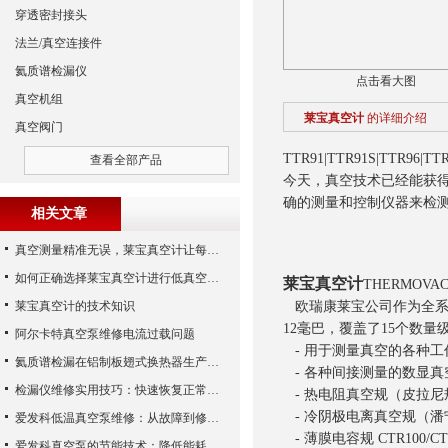
穿透密封接头
法兰/真空连接件
氦质谱检漏仪
点击看大图
真空机组
莱宝真空计
的详细介绍
真空阀门
TTR91|TTR91S|TTR96|T
查看全部产品
今天，真空技术已经能获得
确的测量和控制仪器来检
相关文章
真空测量精准无误，莱宝真空计让每个细节尽在掌握
如何正确选择莱宝真空计进行低真空测量
莱宝真空计
THERMOVAC 
莱宝真空计的技术知识
欧瑞康莱宝公司作为全系
12毫巴，覆盖了15个数
阿尔卡特真空泵维修电流过载问题
- 用于测量真空的各种工
氦质谱检漏在铝制板翅式换热器生产中的应用
- 各种间接测量的数显真
检漏仪维修实用技巧：快速恢复正常运行
- 热电阻真空规（皮拉尼规） TT
- 冷阴极电离真空规（潘宁规
爱发科低温真空泵维修：从故障到修复的全过程
- 薄膜电容规 CTR100/CT
爱发科真空泵的节能技术：降低能耗，提高生产效益