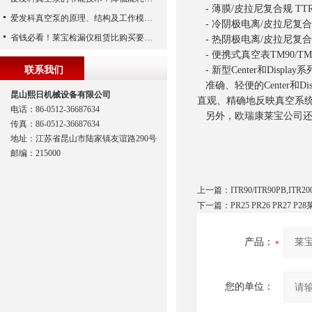
- 薄膜/皮拉尼复合规 TTR10
爱发科真空泵的原理、结构及工作模式解析
- 冷阴极电离/皮拉尼复合规
省钱必看！莱宝检漏仪租赁比购买要合算
- 热阴极电离/皮拉尼复合规 
- 便携式真空表TM90/TM
联系我们
- 新型Center和Displa
准确、轻便的Center和D
昆山熙日机械设备有限公司
直观、精确地反映真空系
电话：86-0512-36687634
另外，欧瑞康莱宝公司还拥有
传真：86-0512-36687634
地址：江苏省昆山市陆家镇友谊路290号
邮编：215000
上一篇：
ITR90/ITR90PB,I
下一篇：
PR25 PR26 PR27 
产品：
您的单位：