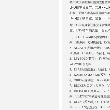
赣州武汉成都重庆荆州太原兰
LNG槽车抽真空、
普发PFEI
石家庄天津长春吉林济南青岛
LNG槽车抽真空、
普发PFEI
九江安庆新乡宿迁淮安东营衢
空、LNG槽车抽真空、
普发P
1、BOC EDWARDS(爱德华)：
列、EH系列、QMB系列、RV系列
2、ALCATEL(阿尔卡特)：ADS系
SD系列、C1系列、C2系列、
3、LEYBOLD(莱宝)：SV系
WH/WHU系列等
4、EBARA(易巴拉)：A系列
5、KASHIYAMA：MU系列、
6、ORION(好利旺)：KRX
7、BECKER(贝克)：U系列、
8、RIETSCHLE(里其乐)：VCA
列、VL/DT/KT干式旋片真空
9、ULVAC(爱发科)：GLD
10、VIRIAN(瓦里安)：DS