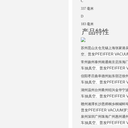
C
337 毫米
D
183 毫米
产品特性
苏州昆山太仓无锡上海张家港吴江常
普发PFEIFFER VACU
空、
常州扬州泰州南通南京启东海
车抽真空、
普发PFEIFFER 
信阳枣庄曲阜德州如东宿迁徐
车抽真空、
普发PFEIFFER 
湖州温州台州衢州绍兴金华宁
车抽真空、
普发PFEIFFER 
赣州湘潭长沙恩师桐乡桐城蚌
普发PFEIFFER VACUUM罗
泉州深圳广州珠海广州惠州通
车抽真空、
普发PFEIFFER 