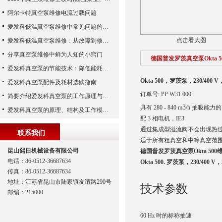
阿尔卡特真空泵维修电流过载问题
爱发科低温真空泵维修中常见问题的处理经验
点击看大图
爱发科低温真空泵维修：从故障到修复的全过程
分享真空泵维修中鲜为人知的小窍门
德国普发罗茨真空泵Okta 
爱发科真空泵的节能技术：降低能耗，提高生产效益
Okta 500，罗茨泵，230/400 V，50
爱发科真空泵配件及耗材选购指南
订单号: PP W31 000
简要介绍爱发科真空泵的工作原理与主要部件
3
具有 280 - 840 m
/h 抽吸能力
爱发科真空泵的原理、结构及工作模式解析
配 3 相电机，IE3
通过集成型溢流阀不会出现热
联系我们
适于所有粗真空和中等真空范
昆山熙日机械设备有限公司
德国普发罗茨真空泵Okta 500
电话：86-0512-36687634
Okta 500. 罗茨泵，230/400 V，5
传真：86-0512-36687634
地址：江苏省昆山市陆家镇友谊路290号
技术参数
邮编：215000
60 Hz 时的标称抽速