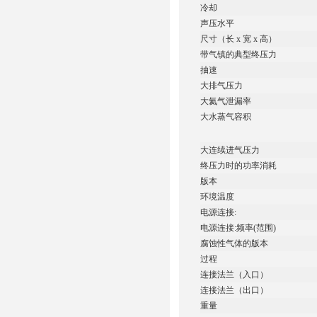
冷却
声压水平
尺寸（长 x 宽 x 高）
带气镇的典型终压力
抽速
大排气压力
大氦气泄漏率
大水蒸气容积
大连续进气压力
终压力时的功率消耗
版本
环境温度
电源连接:
电源连接:频率(范围)
腐蚀性气体的版本
过程
连接法兰（入口）
连接法兰（出口）
重量