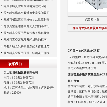
阿尔卡特真空泵维修电流过载问题
爱发科低温真空泵维修中常见问题的处理经验
点击看大图
爱发科低温真空泵维修：从故障到修复的全过程
分享真空泵维修中鲜为人知的小窍门
德国普发多级罗茨真空泵ACP
爱发科真空泵的节能技术：降低能耗，提高生产效益
爱发科真空泵配件及耗材选购指南
简要介绍爱发科真空泵的工作原理与主要部件
CV 版本 (ACP 28/ACP 40)
爱发科真空泵的原理、结构及工作模式解析
CV 机型时，水蒸汽容量提高到 10
3
N.m
/h 或 33 slm，在
联系我们
承免受冷凝性气体伤害。
昆山熙日机械设备有限公司
德国普发多级罗茨真空泵ACP 2
电话：86-0512-36687634
客户价值
传真：86-0512-36687634
空气冷却装置：对于水冷装置
地址：江苏省昆山市陆家镇友谊路290号
变频器：运行时间计数器，远程控
邮编：215000
通用型电源：宽电压范围，50/60
标准：CE 标准，UL/CSA 认证，