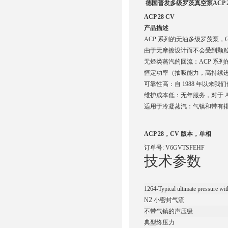
德国普发多级罗茨真空泵ACP 2
ACP 28 CV
产品描述
ACP 系列的无油多级罗茨泵，G 
由于无摩擦设计而不会受到颗
无烃类蒸汽的回流：ACP 系
恒定功率（抽吸能力，高持续
可靠性高：自 1988 年以来
维护成本低：无年服务，对于 ACP
适用于冷凝蒸汽：气镇和带有排出
ACP 28，CV 版本，单相
订单号: V6GVTSFEHF
技术参数
1264-Typical ultimate pressure wi
2
N
小密封气流
不带气镇的声压级
典型终压力