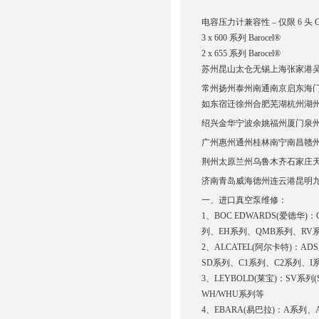
电容压力计兼容性 – 仅限 6 头 Ca
3 x 600 系列 Barocel®
2 x 655 系列 Barocel®
苏州昆山太仓无锡上海张家港吴江常
常州扬州泰州南通南京启东海
如东宿迁徐州合肥芜湖杭州湖
绍兴金华宁波余姚福州厦门泉
广州惠州通州桂林南宁南昌赣
荆州太原兰州乌鲁木齐石家庄
济南青岛威海德州连云港昆明
一、进口真空泵维修：
1、BOC EDWARDS(爱德华)：
列、EH系列、QMB系列、RV系列
2、ALCATEL(阿尔卡特)：ADS系
SD系列、C1系列、C2系列、
3、LEYBOLD(莱宝)：SV系
WH/WHU系列等
4、EBARA(易巴拉)：A系列