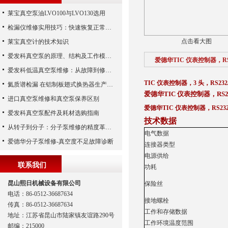
莱宝真空泵油LVO100与LVO130选用
检漏仪维修实用技巧：快速恢复正常运行
点击看大图
莱宝真空计的技术知识
爱发科真空泵的原理、结构及工作模式解析
爱德华TIC 仪表控制器，RS2
爱发科低温真空泵维修：从故障到修复的全过程
TIC 仪表控制器，3 头，RS232/
氦质谱检漏 在铝制板翅式换热器生产中的应用
爱德华TIC 仪表控制器，RS23
进口真空泵维修和真空泵保养区别
爱德华TIC 仪表控制器，RS232
爱发科真空泵配件及耗材选购指南
技术数据
从转子到分子：分子泵维修的精度革命与服务商选择全说明书
电气数据
爱德华分子泵维修-真空度不足故障诊断
连接器类型
电源供给
联系我们
功耗
昆山熙日机械设备有限公司
保险丝
电话：86-0512-36687634
接地螺栓
传真：86-0512-36687634
工作和存储数据
地址：江苏省昆山市陆家镇友谊路290号
工作环境温度范围
邮编：215000