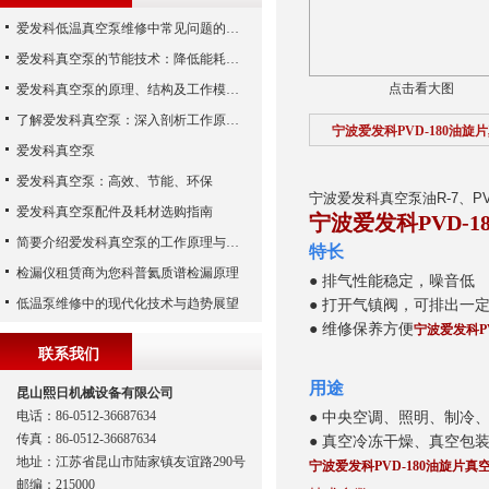
爱发科低温真空泵维修中常见问题的处理经验
爱发科真空泵的节能技术：降低能耗，提高生产效益
点击看大图
爱发科真空泵的原理、结构及工作模式解析
了解爱发科真空泵：深入剖析工作原理与特点
宁波爱发科PVD-180油旋
爱发科真空泵
爱发科真空泵：高效、节能、环保
宁波爱发科真空泵油R-7、PV
爱发科真空泵配件及耗材选购指南
宁波爱发科PVD-1
简要介绍爱发科真空泵的工作原理与主要部件
特长
检漏仪租赁商为您科普氦质谱检漏原理
● 排气性能稳定，噪音低
低温泵维修中的现代化技术与趋势展望
● 打开气镇阀，可
排出
一
● 维修保养方便
宁波爱发科PV
联系我们
用途
昆山熙日机械设备有限公司
电话：86-0512-36687634
● 中央空调、照明、制冷
传真：86-0512-36687634
● 真空冷冻干燥、真空包
地址：江苏省昆山市陆家镇友谊路290号
宁波爱发科PVD-180油旋片真空
邮编：215000