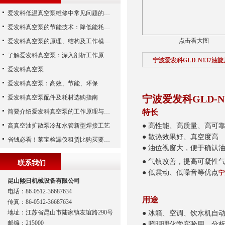
爱发科低温真空泵维修中常见问题的处理经验
爱发科真空泵的节能技术：降低能耗，提高生产效益
点击看大图
爱发科真空泵的原理、结构及工作模式解析
了解爱发科真空泵：深入剖析工作原理与特点
宁波爱发科GLD-N137油
爱发科真空泵
爱发科真空泵：高效、节能、环保
宁波爱发科GLD-
爱发科真空泵配件及耗材选购指南
简要介绍爱发科真空泵的工作原理与主要部件
特长
高真空油扩散泵冷却水管新型焊接工艺
● 高性能、高质量、高可
● 散热效果好、真空度高
省钱必看！莱宝检漏仪租赁比购买要合算
● 油位视窗大，便于确认
●
气镇改善，提高可凝性
联系我们
● 低震动、低噪音等优点
宁
昆山熙日机械设备有限公司
电话：86-0512-36687634
用途
传真：86-0512-36687634
地址：江苏省昆山市陆家镇友谊路290号
● 冰箱、空调、饮水机自
邮编：215000
● 照明理化学实验用、分