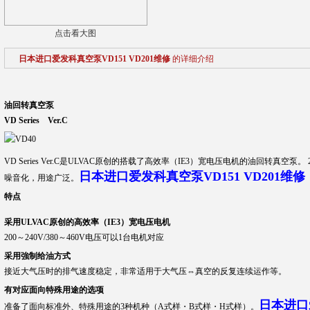
点击看大图
日本进口爱发科真空泵VD151 VD201维修
的详细介绍
油回转真空泵
VD Series Ver.C
VD Series Ver.C是ULVAC原创的搭载了高效率（IE3）宽电压电机的油回转真
日本进口爱发科真空泵VD151 VD201维修
噪音化，用途广泛。
特点
采用ULVAC原创的高效率（IE3）宽电压电机
200～240V/380～460V电压可以1台电机对应
采用強制给油方式
接近大气压时的排气速度稳定，非常适用于大气压⇔真空的反复连续运作等。
有对应面向特殊用途的选项
日本进口爱
准备了面向标准外、特殊用途的3种机种（A式样・B式样・H式样）。