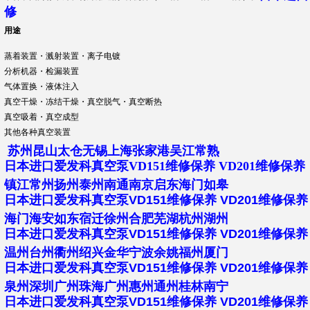
修
用途
蒸着装置・溅射装置・离子电镀
分析机器・检漏装置
气体置换・液体注入
真空干燥・冻结干燥・真空脱气・真空断热
真空吸着・真空成型
其他各种真空装置
苏州昆山太仓无锡上海张家港吴江常熟
日本进口爱发科真空泵VD151维修保养 VD201维修保养
镇江常州扬州泰州南通南京启东海门如皋
日本进口爱发科真空泵VD151维修保养
VD201维修保养
海门海安如东宿迁徐州合肥芜湖杭州湖州
日本进口爱发科真空泵VD151维修保养
VD201维修保养
温州台州衢州绍兴金华宁波余姚福州厦门
日本进口爱发科真空泵VD151维修保养
VD201维修保养
泉州深圳广州珠海广州惠州通州桂林南宁
日本进口爱发科真空泵VD151维修保养
VD201维修保养