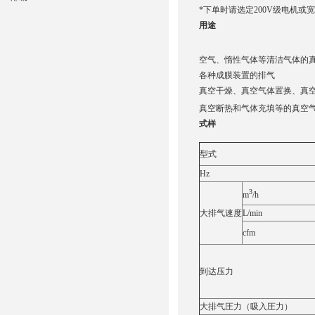
*下单时请选定200V级电机或
用途
空气、惰性气体等清洁气体的
各种成膜装置的排气
真空干燥、真空气体置换、真
真空断热和气体充填等的真空
式样
型式
Hz
3
m
/h
大排气速度
L/min
cfm
到达压力
大排气圧力（吸入圧力）