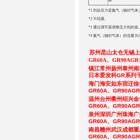
轴
*1 到达压力是氮气（轴封气体）
*2 不结露。
*3 通过调节器调整压力剂的值
*4 氮气（轴封气体）的流量为5
苏州昆山太仓无锡上
GR60A、GR90AGR
镇江常州扬州泰州南
日本爱发科GR系列干
海门海安如东宿迁徐
GR60A
、GR90AGR
温州台州衢州绍兴金
GR60A
、GR90AGR
泉州深圳广州珠海广
GR60A
、GR90AGR
南昌赣州武汉成都重
GR60A
、GR90AGR