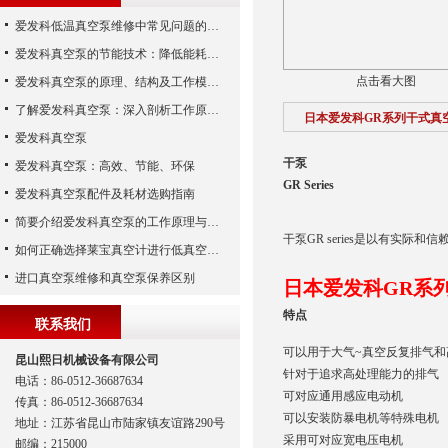
爱发科低温真空泵维修中常见问题的处理经验
爱发科真空泵的节能技术：降低能耗，提高生产效益
点击看大图
爱发科真空泵的原理、结构及工作模式解析
了解爱发科真空泵：深入剖析工作原理与特点
日本爱发科GR系列干式真空
爱发科真空泵
干泵
爱发科真空泵：高效、节能、环保
GR Series
爱发科真空泵配件及耗材选购指南
简要介绍爱发科真空泵的工作原理与主要部件
干泵GR series是以有实际
如何正确选择莱宝真空计进行低真空测量
进口真空泵维修和真空泵保养区别
日本爱发科GR系列
特点
联系我们
可以用于大气~真空反复排气
昆山熙日机械设备有限公司
针对于追求高处理能力的排气
电话：86-0512-36687634
可对应通用感应电动机
传真：86-0512-36687634
可以安装防暴电机等特殊电机
地址：江苏省昆山市陆家镇友谊路290号
采用可对应宽电压电机
邮编：215000