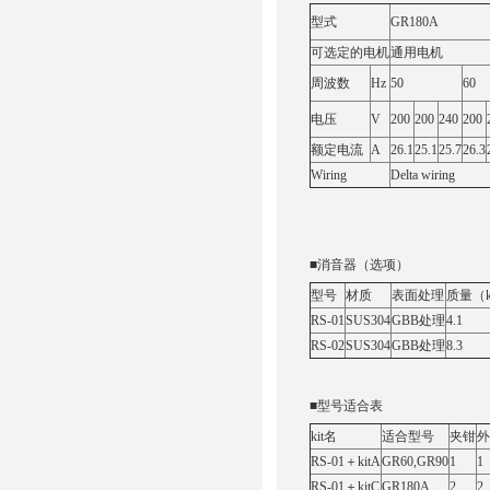
型式
GR180A
可选定的电机
通用电机
周波数
Hz
50
60
电压
V
200
200
240
200
额定电流
A
26.1
25.1
25.7
26.3
Wiring
Delta wiring
■消音器（选项）
型号
材质
表面处理
质量（k
RS-01
SUS304
GBB处理
4.1
RS-02
SUS304
GBB处理
8.3
■型号适合表
kit名
适合型号
夹钳
外
RS-01＋kitA
GR60,GR90
1
1
RS-01＋kitC
GR180A
2
2