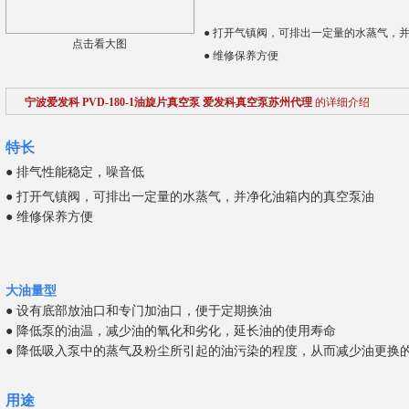
● 打开气镇阀，可排出一定量的水蒸气，
点击看大图
● 维修保养方便
宁波爱发科 PVD-180-1油旋片真空泵 爱发科真空泵苏州代理
的详细介绍
特长
● 排气性能稳定，噪音低
● 打开气镇阀，可
排出
一定量的水蒸气，并净化油箱内的真空泵油
● 维修保养方便
大油量型
● 设有底部放油口和专门加油口，便于定期换油
● 降低泵的油温，减少油的氧化和劣化，延长油的使用寿命
● 降低吸入泵中的蒸气及粉尘所引起的油污染的程度，从而减少油更换
用途